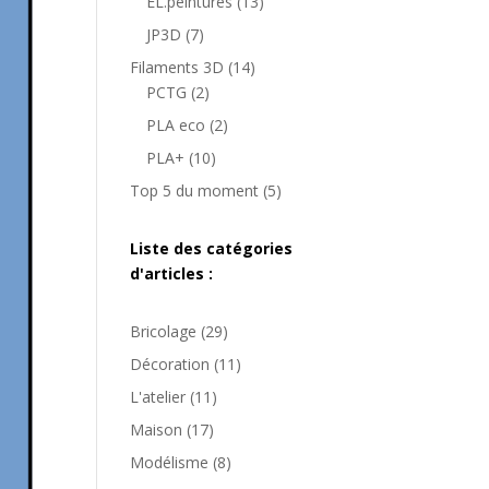
produits
13
EL.peintures
13
produits
7
JP3D
7
produits
14
Filaments 3D
14
2
produits
PCTG
2
produits
2
PLA eco
2
produits
10
PLA+
10
produits
5
Top 5 du moment
5
produits
Liste des catégories
d'articles :
Bricolage
(29)
Décoration
(11)
L'atelier
(11)
Maison
(17)
Modélisme
(8)