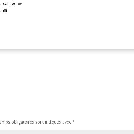
ne cassée ✏️
 🖨️
amps obligatoires sont indiqués avec
*