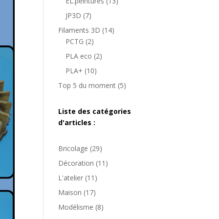
produits
13
EL.peintures
13
produits
7
JP3D
7
produits
14
Filaments 3D
14
2
produits
PCTG
2
produits
2
PLA eco
2
produits
10
PLA+
10
produits
5
Top 5 du moment
5
produits
Liste des catégories
d'articles :
Bricolage
(29)
Décoration
(11)
L'atelier
(11)
Maison
(17)
Modélisme
(8)