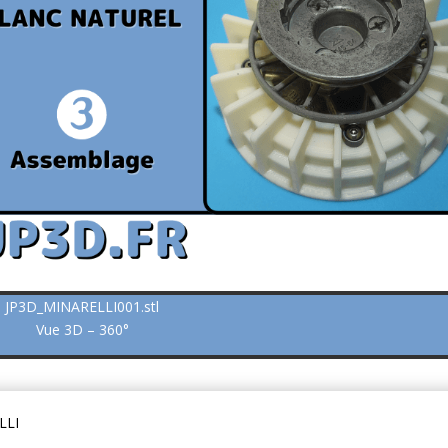
JP3D_MINARELLI001.stl
Vue 3D – 360°
LLI