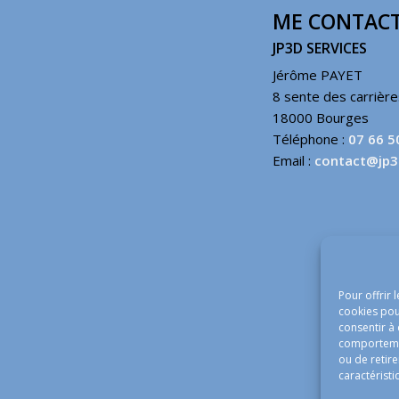
ME CONTACT
JP3D SERVICES
Jérôme PAYET
8 sente des carrièr
18000 Bourges
Téléphone :
07 66 5
Email :
contact@jp3
Pour offrir 
cookies pou
consentir à
comportement
ou de retire
caractéristi