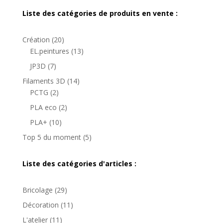
Liste des catégories de produits en vente :
20
Création
20
produits
13
EL.peintures
13
produits
7
JP3D
7
produits
14
Filaments 3D
14
2
produits
PCTG
2
produits
2
PLA eco
2
produits
10
PLA+
10
produits
5
Top 5 du moment
5
produits
Liste des catégories d'articles :
Bricolage
(29)
Décoration
(11)
L'atelier
(11)