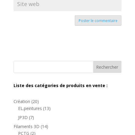
Rechercher
Liste des catégories de produits en vente :
20
Création
20
produits
13
EL.peintures
13
produits
7
JP3D
7
produits
14
Filaments 3D
14
2
produits
PCTG
2