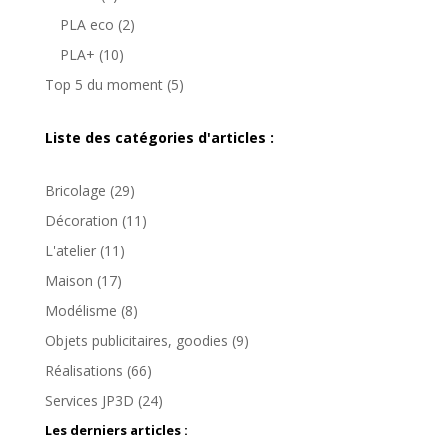
produits
2
PLA eco
2
produits
10
PLA+
10
produits
5
Top 5 du moment
5
produits
Liste des catégories d'articles :
Bricolage
(29)
Décoration
(11)
L'atelier
(11)
Maison
(17)
Modélisme
(8)
Objets publicitaires, goodies
(9)
Réalisations
(66)
Services JP3D
(24)
Les derniers articles :