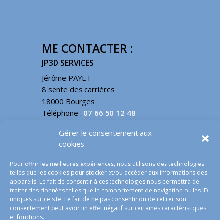
ME CONTACTER :
JP3D SERVICES
Jérôme PAYET
8 sente des carrières
18000 Bourges
Téléphone :
07 66 50 12 48
Email :
contact@jp3d.fr
Gérer le consentement aux
cookies
INFOS LÉGALES
Pour offrir les meilleures expériences, nous utilisons des technologies
telles que les cookies pour stocker et/ou accéder aux informations des
Mentions légales
appareils. Le fait de consentir à ces technologies nous permettra de
traiter des données telles que le comportement de navigation ou les ID
conditions générales de vente
uniques sur ce site. Le fait de ne pas consentir ou de retirer son
Politique des cookies – EU
consentement peut avoir un effet négatif sur certaines caractéristiques
Nous contacter
et fonctions.