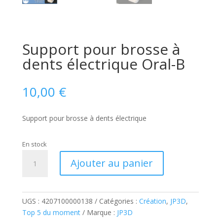
Support pour brosse à
dents électrique Oral-B
10,00
€
Support pour brosse à dents électrique
En stock
quantité
Ajouter au panier
de
Support
pour
brosse
UGS :
4207100000138
Catégories :
Création
,
JP3D
,
à
Top 5 du moment
Marque :
JP3D