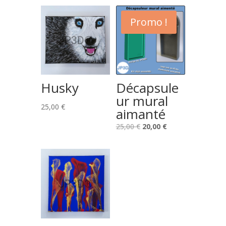
Promo !
Husky
Décapsule
ur mural
25,00
€
aimanté
Le
Le
25,00
€
20,00
€
prix
prix
initial
actuel
était :
est :
25,00 €.
20,00 €.