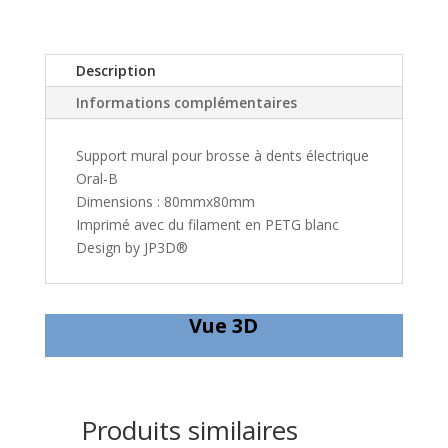
dents
électrique
Oral-
Description
B
Informations complémentaires
Support mural pour brosse à dents électrique
Oral-B
Dimensions : 80mmx80mm
Imprimé avec du filament en PETG blanc
Design by JP3D®
Vue 3D
Produits similaires