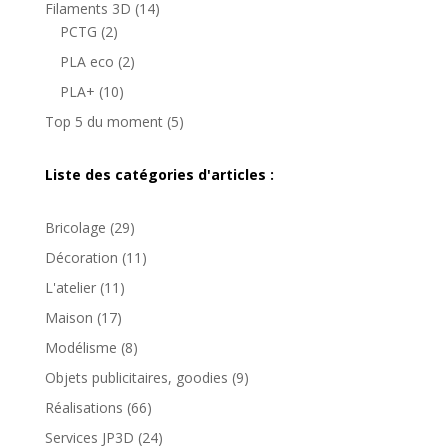
produits
14
Filaments 3D
14
2
produits
PCTG
2
produits
2
PLA eco
2
produits
10
PLA+
10
produits
5
Top 5 du moment
5
produits
Liste des catégories d'articles :
Bricolage
(29)
Décoration
(11)
L'atelier
(11)
Maison
(17)
Modélisme
(8)
Objets publicitaires, goodies
(9)
Réalisations
(66)
Services JP3D
(24)