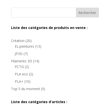
Rechercher
Liste des catégories de produits en vente :
20
Création
20
produits
13
EL.peintures
13
produits
7
JP3D
7
produits
14
Filaments 3D
14
2
produits
PCTG
2
produits
2
PLA eco
2
produits
10
PLA+
10
produits
5
Top 5 du moment
5
produits
Liste des catégories d'articles :