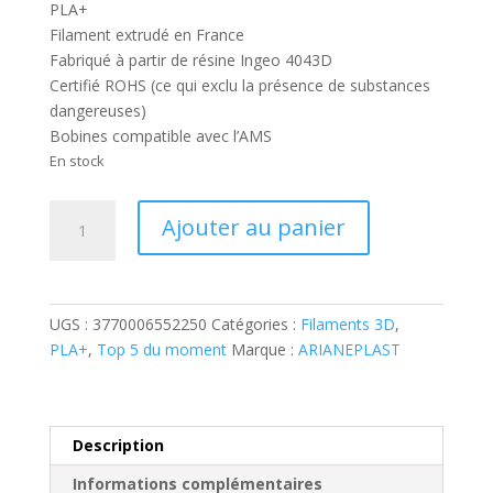
PLA+
Filament extrudé en France
Fabriqué à partir de résine Ingeo 4043D
Certifié ROHS (ce qui exclu la présence de substances
dangereuses)
Bobines compatible avec l’AMS
En stock
quantité
Ajouter au panier
de
PLA+
1.75mm
1kg
UGS :
3770006552250
Catégories :
Filaments 3D
,
BLANC
PLA+
,
Top 5 du moment
Marque :
ARIANEPLAST
Description
Informations complémentaires