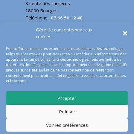
8 sente des carrières
18000 Bourges
Téléphone :
07 66 50 12 48
Email :
contact@jp3d.fr
Gérer le consentement aux
cookies
INFOS LÉGALES
Pour offrir les meilleures expériences, nous utilisons des technologies
telles que les cookies pour stocker et/ou accéder aux informations des
Mentions légales
appareils. Le fait de consentir à ces technologies nous permettra de
traiter des données telles que le comportement de navigation ou les ID
conditions générales de vente
uniques sur ce site. Le fait de ne pas consentir ou de retirer son
Politique des cookies – EU
consentement peut avoir un effet négatif sur certaines caractéristiques
Nous contacter
et fonctions.
Accepter
© jp3d services 2023 – tous droits réservés |
Refuser
Réalisations
Creasiteweb18
Voir les préférences