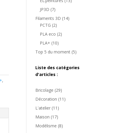
produits
13
EL.peintures
13
produits
7
JP3D
7
produits
14
Filaments 3D
14
2
produits
PCTG
2
produits
2
PLA eco
2
produits
10
PLA+
10
produits
5
Top 5 du moment
5
produits
Liste des catégories
d'articles :
+
,
Bricolage
(29)
Décoration
(11)
L'atelier
(11)
Maison
(17)
Modélisme
(8)