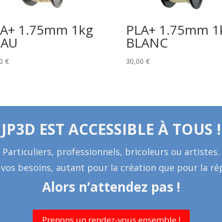
A+ 1.75mm 1kg
PLA+ 1.75mm 1
EAU
BLANC
00
€
30,00
€
JP3D EST ACCESSIBLE À TOUS !
Particuliers, professionnels, bricoleurs ou artistes.
s besoins, autant pour la création que pour la rép
Alors n’attendez pas !
Prenons un rendez-vous ensemble !