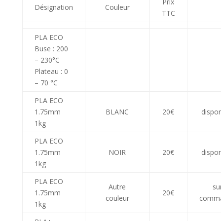
Prix
Désignation
Couleur
TTC
PLA ECO
Buse : 200
– 230°C
Plateau : 0
– 70 °C
PLA ECO
1.75mm
BLANC
20€
dispon
1kg
PLA ECO
1.75mm
NOIR
20€
dispon
1kg
PLA ECO
Autre
su
1.75mm
20€
couleur
comm
1kg