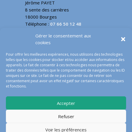
Jérôme PAYET
8 sente des carrières
18000 Bourges
Téléphone :
07 66 50 12 48
Email :
contact@jp3d.fr
Gérer le consentement aux
cookies
INFOS LÉGALES
Pour offrir les meilleures expériences, nous utilisons des technologies
telles que les cookies pour stocker et/ou accéder aux informations des
Mentions légales
appareils. Le fait de consentir à ces technologies nous permettra de
traiter des données telles que le comportement de navigation ou les ID
conditions générales de vente
uniques sur ce site. Le fait de ne pas consentir ou de retirer son
Politique des cookies – EU
consentement peut avoir un effet négatif sur certaines caractéristiques
Nous contacter
et fonctions.
Accepter
© jp3d services 2023 – tous droits réservés |
Refuser
Réalisations
Creasiteweb18
Voir les préférences