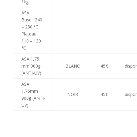
1kg
ASA
Buse : 240
– 280 °C
Plateau :
110 – 130
°C
ASA 1,75
mm 900g
BLANC
45€
dispon
(ANTI-UV)
ASA
1,75mm
NOIR
45€
dispon
900g (ANTI-
UV)