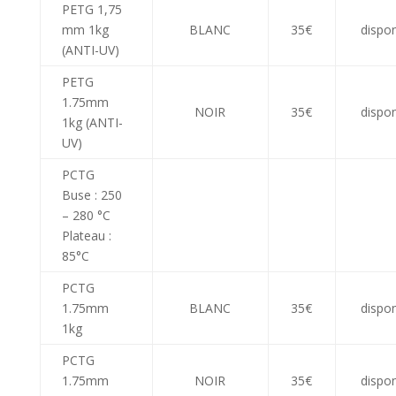
PETG 1,75
mm 1kg
BLANC
35€
dispon
(ANTI-UV)
PETG
1.75mm
NOIR
35€
dispon
1kg (ANTI-
UV)
PCTG
Buse : 250
– 280 °C
Plateau :
85°C
PCTG
1.75mm
BLANC
35€
dispon
1kg
PCTG
1.75mm
NOIR
35€
dispon